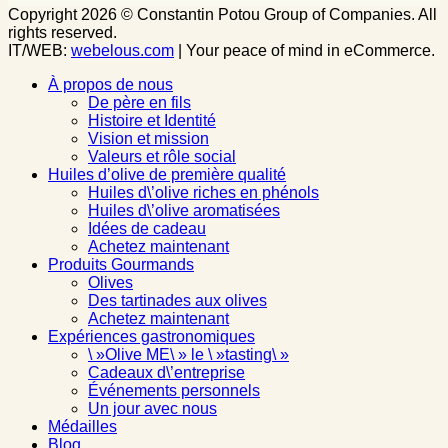
Copyright 2026 © Constantin Potou Group of Companies. All
rights reserved.
IT/WEB:
webelous.com
| Your peace of mind in eCommerce.
À propos de nous
De père en fils
Histoire et Identité
Vision et mission
Valeurs et rôle social
Huiles d’olive de première qualité
Huiles d\’olive riches en phénols
Huiles d\’olive aromatisées
Idées de cadeau
Achetez maintenant
Produits Gourmands
Olives
Des tartinades aux olives
Achetez maintenant
Expériences gastronomiques
\ »Olive ME\ » le \ »tasting\ »
Cadeaux d\’entreprise
Événements personnels
Un jour avec nous
Médailles
Blog