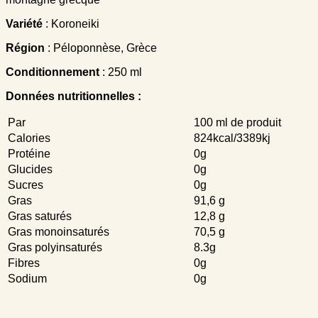
Variété
: Koroneiki
Région
: Péloponnèse, Grèce
Conditionnement
: 250 ml
Données nutritionnelles :
Par
100 ml de produit
Calories
824kcal/3389kj
Protéine
0g
Glucides
0g
Sucres
0g
Gras
91,6 g
Gras saturés
12,8 g
Gras monoinsaturés
70,5 g
Gras polyinsaturés
8.3g
Fibres
0g
Sodium
0g