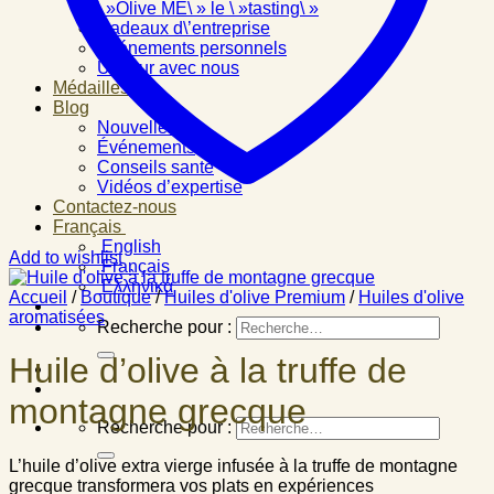
\ »Olive ME\ » le \ »tasting\ »
Cadeaux d\’entreprise
Événements personnels
Un jour avec nous
Médailles
Blog
Nouvelles
Événements
Conseils santé
Vidéos d’expertise
Contactez-nous
Français
English
Add to wishlist
Français
Ελληνικά
Accueil
/
Boutique
/
Huiles d'olive Premium
/
Huiles d'olive
aromatisées
Recherche pour :
Huile d’olive à la truffe de
montagne grecque
Recherche pour :
L’huile d’olive extra vierge infusée à la truffe de montagne
grecque transformera vos plats en expériences