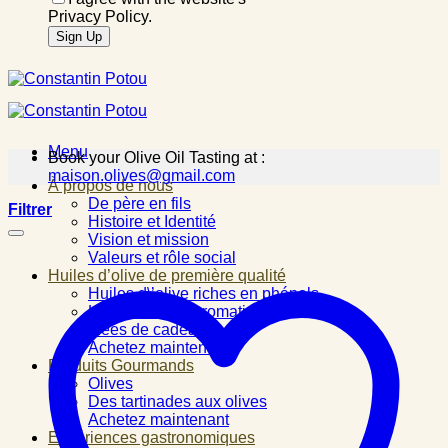
Privacy Policy.
Menu
Book your Olive Oil Tasting at :
maison.olives@gmail.com
À propos de nous
De père en fils
Filtrer
Histoire et Identité
Vision et mission
Valeurs et rôle social
Huiles d’olive de première qualité
Huiles d\’olive riches en phénols
Huiles d\’olive aromatisées
Idées de cadeau
Achetez maintenant
Produits Gourmands
Olives
Des tartinades aux olives
Achetez maintenant
Expériences gastronomiques