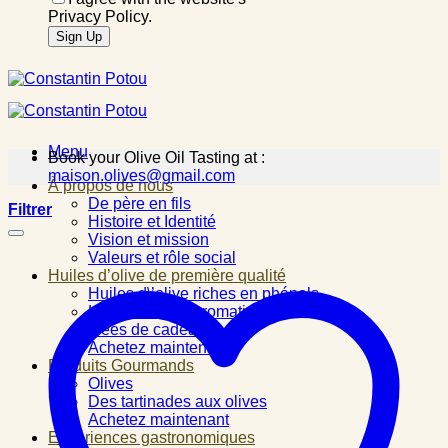
Privacy Policy.
Menu
Book your Olive Oil Tasting at :
maison.olives@gmail.com
À propos de nous
De père en fils
Filtrer
Histoire et Identité
Vision et mission
Valeurs et rôle social
Huiles d’olive de première qualité
Huiles d\’olive riches en phénols
Huiles d\’olive aromatisées
Idées de cadeau
Achetez maintenant
Produits Gourmands
Olives
Des tartinades aux olives
Achetez maintenant
Expériences gastronomiques