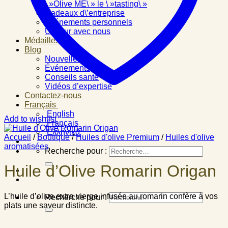
\ »Olive ME\ » le \ »tasting\ »
Cadeaux d\’entreprise
Événements personnels
Un jour avec nous
Médailles
Blog
Nouvelles
Événements
Conseils santé
Vidéos d’expertise
Contactez-nous
Français
English
Add to wishlist
Français
Ελληνικά
Accueil
/
Boutique
/
Huiles d'olive Premium
/
Huiles d'olive
aromatisées
Recherche pour :
Huile d’Olive Romarin Origan
L’huile d’olive extra vierge infusée au romarin confère à vos
Recherche pour :
plats une saveur distincte.