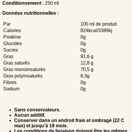
Conditionnement
: 250 ml
Données nutritionnelles :
Par
100 ml de produit
Calories
824kcal/3389kj
Protéine
0g
Glucides
0g
Sucres
0g
Gras
91,6 g
Gras saturés
12,8 g
Gras monoinsaturés
70,5 g
Gras polyinsaturés
8.3g
Fibres
0g
Sodium
0g
Sans conservateurs.
Aucun additif.
Conserver dans un endroit frais et ombragé (22 C
max) et jusqu’à 18 mois.
Les conditions de livraison doivent être les mêmes