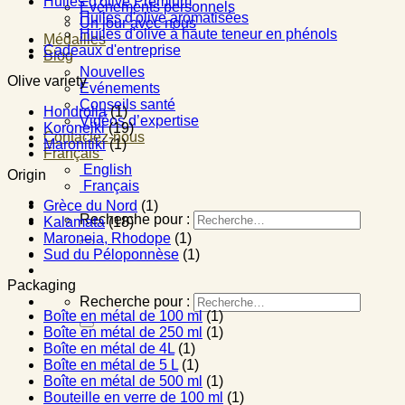
Huiles d'olive Premium
Événements personnels
Huiles d'olive aromatisées
Un jour avec nous
Huiles d'olive à haute teneur en phénols
Médailles
Cadeaux d'entreprise
Blog
Nouvelles
Olive variety
Événements
Conseils santé
Hondrolia
(1)
Vidéos d’expertise
Koroneiki
(19)
Contactez-nous
Maronitiki
(1)
Français
English
Origin
Français
Grèce du Nord
(1)
Recherche pour :
Kalamata
(18)
Maroneia, Rhodope
(1)
Sud du Péloponnèse
(1)
Packaging
Recherche pour :
Boîte en métal de 100 ml
(1)
Boîte en métal de 250 ml
(1)
Boîte en métal de 4L
(1)
Boîte en métal de 5 L
(1)
Boîte en métal de 500 ml
(1)
Bouteille en verre de 100 ml
(1)