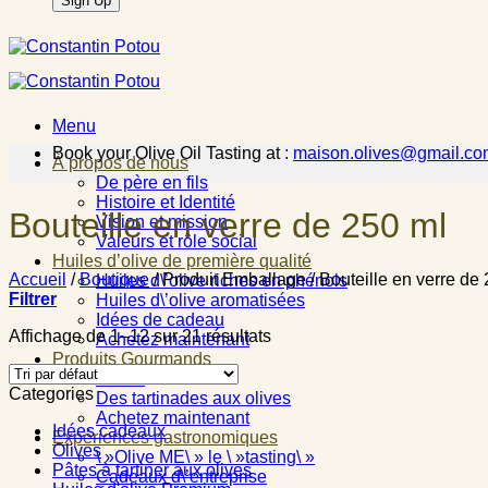
Menu
Book your Olive Oil Tasting at :
maison.olives@gmail.co
À propos de nous
De père en fils
Histoire et Identité
Bouteille en verre de 250 ml
Vision et mission
Valeurs et rôle social
Huiles d’olive de première qualité
Accueil
/
Boutique
/
Produit Emballage
/
Bouteille en verre de
Huiles d\’olive riches en phénols
Filtrer
Huiles d\’olive aromatisées
Idées de cadeau
Affichage de 1–12 sur 21 résultats
Achetez maintenant
Produits Gourmands
Olives
Categories
Des tartinades aux olives
Achetez maintenant
Idées cadeaux
Expériences gastronomiques
Olives
\ »Olive ME\ » le \ »tasting\ »
Pâtes à tartiner aux olives
Cadeaux d\’entreprise