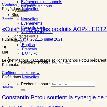
Événements personnels
Continuer la lecture
→
Un jour avec nous
Posté dans
Nouvelles
Médailles
Blog
Nouvelles
Nouvelles
Événements
Conseils santé
«Cuisiner avec des produits AOP». ERT2 É
Vidéos d’expertise
Contactez-nous
Publié le
15 mai 2021
15 juillet 2021
Français
English
15
Français
Mai
Ελληνικά
Le chef Manolis Papoutsakis et Konstantinos Potou préparent
Recherche pour :
Kalamata.
Continuer la lecture
→
Posté dans
Nouvelles
Recherche pour :
Nouvelles
Constantin Potou soutient la synergie de