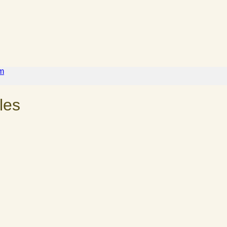
m
les