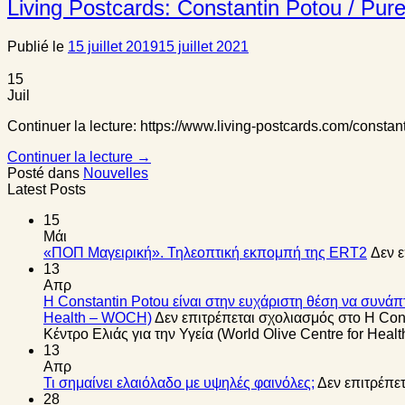
Living Postcards: Constantin Potou / Pure
Publié le
15 juillet 2019
15 juillet 2021
15
Juil
Continuer la lecture: https://www.living-postcards.com/constan
Continuer la lecture
→
Posté dans
Nouvelles
Latest Posts
15
Μάι
«ΠΟΠ Μαγειρική». Τηλεοπτική εκπομπή της ERT2
Δεν 
13
Απρ
Η Constantin Potou είναι στην ευχάριστη θέση να συνάπτ
Health – WOCH)
Δεν επιτρέπεται σχολιασμός
στο Η Cons
Κέντρο Ελιάς για την Υγεία (World Olive Centre for Hea
13
Απρ
Τι σημαίνει ελαιόλαδο με υψηλές φαινόλες;
Δεν επιτρέπε
28