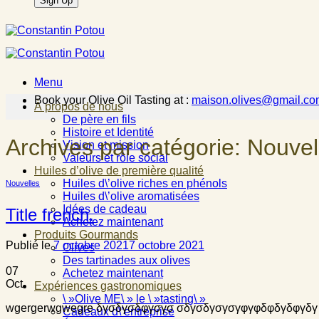
Menu
Book your Olive Oil Tasting at :
maison.olives@gmail.co
À propos de nous
De père en fils
Histoire et Identité
Archives par catégorie:
Nouvel
Vision et mission
Valeurs et rôle social
Huiles d’olive de première qualité
Huiles d\’olive riches en phénols
Nouvelles
Huiles d\’olive aromatisées
Idées de cadeau
Title french.
Achetez maintenant
Produits Gourmands
Publié le
7 octobre 2021
7 octobre 2021
Olives
Des tartinades aux olives
07
Achetez maintenant
Oct
Expériences gastronomiques
\ »Olive ME\ » le \ »tasting\ »
wgergerwgwegre δγσδγσδφγσγσ σδγσδγσγσγφγφδφδγδφγδγ
Cadeaux d\’entreprise