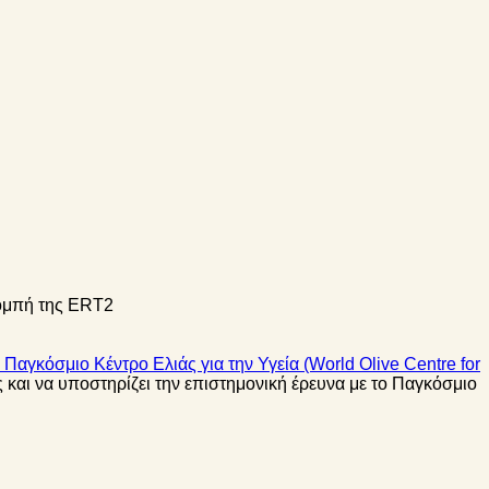
ομπή της ERT2
 Παγκόσμιο Κέντρο Ελιάς για την Υγεία (World Olive Centre for
 και να υποστηρίζει την επιστημονική έρευνα με το Παγκόσμιο