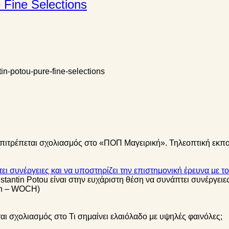
 Fine Selections
tin-potou-pure-fine-selections
επιτρέπεται σχολιασμός
στο «ΠΟΠ Μαγειρική». Τηλεοπτική εκπ
ει συνέργειες και να υποστηρίζει την επιστημονική έρευνα με το
tantin Potou είναι στην ευχάριστη θέση να συνάπτει συνέργειες
lth – WOCH)
ται σχολιασμός
στο Τι σημαίνει ελαιόλαδο με υψηλές φαινόλες;