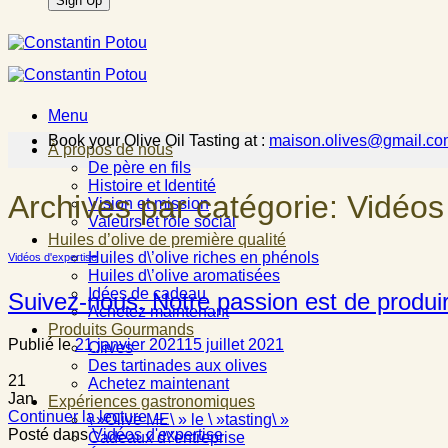
Menu
Book your Olive Oil Tasting at :
maison.olives@gmail.co
À propos de nous
De père en fils
Histoire et Identité
Archives par catégorie:
Vidéos
Vision et mission
Valeurs et rôle social
Huiles d’olive de première qualité
Huiles d\’olive riches en phénols
Vidéos d'expertise
Huiles d\’olive aromatisées
Idées de cadeau
Suivez-nous. Notre passion est de produire
Achetez maintenant
Produits Gourmands
Publié le
21 janvier 2021
15 juillet 2021
Olives
Des tartinades aux olives
21
Achetez maintenant
Jan
Expériences gastronomiques
Continuer la lecture
→
\ »Olive ME\ » le \ »tasting\ »
Posté dans
Vidéos d'expertise
Cadeaux d\’entreprise