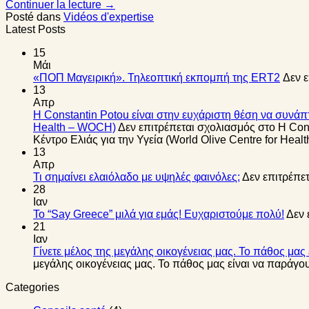
Continuer la lecture
→
Posté dans
Vidéos d'expertise
Latest Posts
15
Μάι
«ΠΟΠ Μαγειρική». Τηλεοπτική εκπομπή της ERT2
Δεν 
13
Απρ
Η Constantin Potou είναι στην ευχάριστη θέση να συνάπτ
Health – WOCH)
Δεν επιτρέπεται σχολιασμός
στο Η Cons
Κέντρο Ελιάς για την Υγεία (World Olive Centre for Hea
13
Απρ
Τι σημαίνει ελαιόλαδο με υψηλές φαινόλες;
Δεν επιτρέπε
28
Ιαν
Το “Say Greece” μιλά για εμάς! Ευχαριστούμε πολύ!
Δεν 
21
Ιαν
Γίνετε μέλος της μεγάλης οικογένειας μας. Το πάθος μα
μεγάλης οικογένειας μας. Το πάθος μας είναι να παράγο
Categories