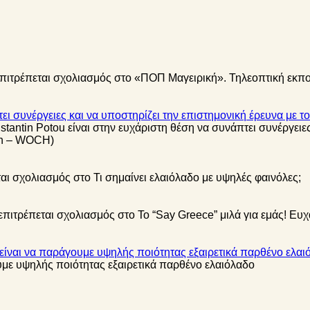
επιτρέπεται σχολιασμός
στο «ΠΟΠ Μαγειρική». Τηλεοπτική εκπ
ει συνέργειες και να υποστηρίζει την επιστημονική έρευνα με το
tantin Potou είναι στην ευχάριστη θέση να συνάπτει συνέργειες
lth – WOCH)
ται σχολιασμός
στο Τι σημαίνει ελαιόλαδο με υψηλές φαινόλες;
επιτρέπεται σχολιασμός
στο Το “Say Greece” μιλά για εμάς! Ευ
ς είναι να παράγουμε υψηλής ποιότητας εξαιρετικά παρθένο ελαι
υμε υψηλής ποιότητας εξαιρετικά παρθένο ελαιόλαδο