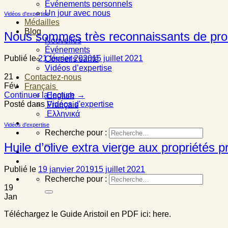
Événements personnels
Un jour avec nous
Vidéos d'expertise
Médailles
Blog
Nous sommes très reconnaissants de produi
Nouvelles
Événements
Publié le
21 février 2020
15 juillet 2021
Conseils santé
Vidéos d’expertise
21
Contactez-nous
Fév
Français
Continuer la lecture
→
English
Posté dans
Vidéos d'expertise
Français
Ελληνικά
Vidéos d'expertise
Recherche pour :
Huile d’olive extra vierge aux propriétés pr
Publié le
19 janvier 2019
15 juillet 2021
Recherche pour :
19
Jan
Téléchargez le Guide Aristoil en PDF ici: here.