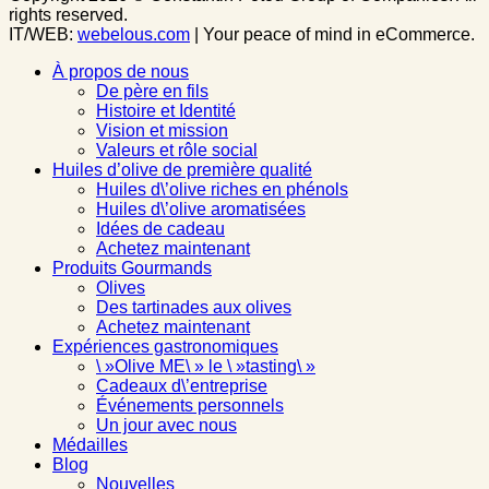
rights reserved.
IT/WEB:
webelous.com
| Your peace of mind in eCommerce.
À propos de nous
De père en fils
Histoire et Identité
Vision et mission
Valeurs et rôle social
Huiles d’olive de première qualité
Huiles d\’olive riches en phénols
Huiles d\’olive aromatisées
Idées de cadeau
Achetez maintenant
Produits Gourmands
Olives
Des tartinades aux olives
Achetez maintenant
Expériences gastronomiques
\ »Olive ME\ » le \ »tasting\ »
Cadeaux d\’entreprise
Événements personnels
Un jour avec nous
Médailles
Blog
Nouvelles