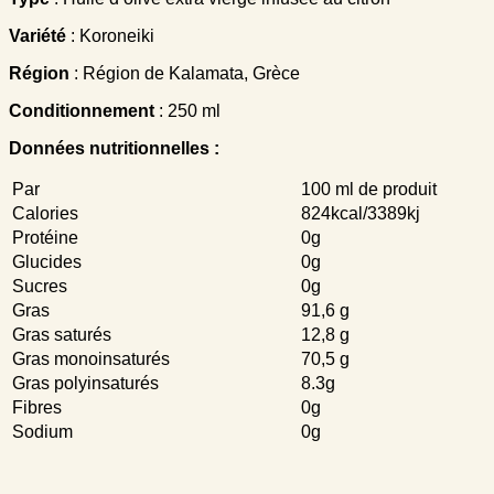
Variété
: Koroneiki
Région
: Région de Kalamata, Grèce
Conditionnement
: 250 ml
Données nutritionnelles :
Par
100 ml de produit
Calories
824kcal/3389kj
Protéine
0g
Glucides
0g
Sucres
0g
Gras
91,6 g
Gras saturés
12,8 g
Gras monoinsaturés
70,5 g
Gras polyinsaturés
8.3g
Fibres
0g
Sodium
0g