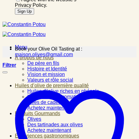
Privacy Policy.
Menu
Book your Olive Oil Tasting at :
maison.olives@gmail.com
À propos de nous
De père en fils
Filtrer
Histoire et Identité
Vision et mission
Valeurs et rôle social
Huiles d’olive de première qualité
Huiles d\’olive riches en phénols
Huiles d\’olive aromatisées
Idées de cadeau
Achetez maintenant
Produits Gourmands
Olives
Des tartinades aux olives
Achetez maintenant
Expériences gastronomiques