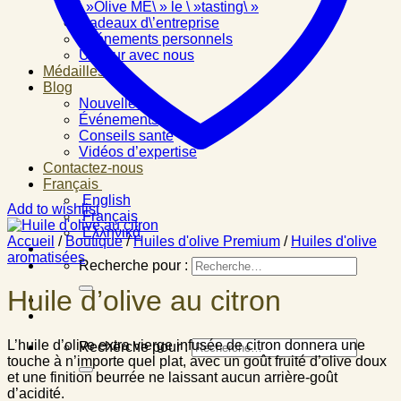
\ »Olive ME\ » le \ »tasting\ »
Cadeaux d\’entreprise
Événements personnels
Un jour avec nous
Médailles
Blog
Nouvelles
Événements
Conseils santé
Vidéos d’expertise
Contactez-nous
Français
English
Add to wishlist
Français
Ελληνικά
Accueil
/
Boutique
/
Huiles d'olive Premium
/
Huiles d'olive
aromatisées
Recherche pour :
Huile d’olive au citron
L’huile d’olive extra vierge infusée de citron donnera une
Recherche pour :
touche à n’importe quel plat, avec un goût fruité d’olive doux
et une finition beurrée ne laissant aucun arrière-goût
d’acidité.