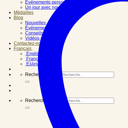
Événements personnels
Un jour avec nous
Médailles
Blog
Nouvelles
Événements
Conseils santé
Vidéos d’expertise
Contactez-nous
Français
English
Français
Ελληνικά
Recherche pour :
Recherche pour :