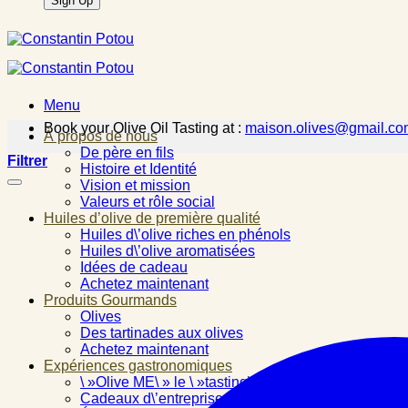
Menu
Book your Olive Oil Tasting at :
maison.olives@gmail.co
À propos de nous
De père en fils
Filtrer
Histoire et Identité
Vision et mission
Valeurs et rôle social
Huiles d’olive de première qualité
Huiles d\’olive riches en phénols
Huiles d\’olive aromatisées
Idées de cadeau
Achetez maintenant
Produits Gourmands
Olives
Des tartinades aux olives
Achetez maintenant
Expériences gastronomiques
\ »Olive ME\ » le \ »tasting\ »
Cadeaux d\’entreprise