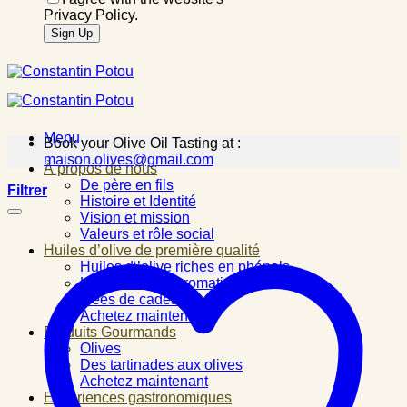
Privacy Policy.
Menu
Book your Olive Oil Tasting at :
maison.olives@gmail.com
À propos de nous
De père en fils
Filtrer
Histoire et Identité
Vision et mission
Valeurs et rôle social
Huiles d’olive de première qualité
Huiles d\’olive riches en phénols
Huiles d\’olive aromatisées
Idées de cadeau
Achetez maintenant
Produits Gourmands
Olives
Des tartinades aux olives
Achetez maintenant
Expériences gastronomiques