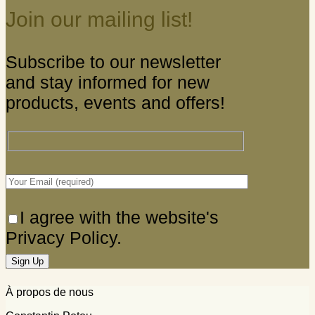
Join our mailing list!
Subscribe to our newsletter
and stay informed for new
products, events and offers!
I agree with the website's
Privacy Policy.
À propos de nous