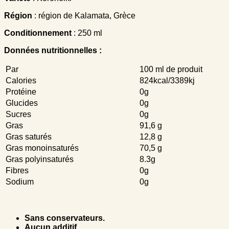
Région
: région de Κalamata, Grèce
Conditionnement
: 250 ml
Données nutritionnelles :
Par
100 ml de produit
Calories
824kcal/3389kj
Protéine
0g
Glucides
0g
Sucres
0g
Gras
91,6 g
Gras saturés
12,8 g
Gras monoinsaturés
70,5 g
Gras polyinsaturés
8.3g
Fibres
0g
Sodium
0g
Sans conservateurs.
Aucun additif.