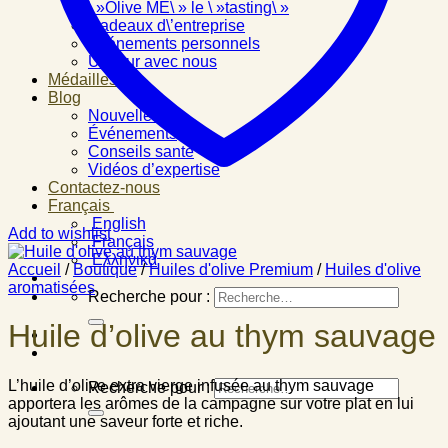
\ »Olive ME\ » le \ »tasting\ »
Cadeaux d\’entreprise
Événements personnels
Un jour avec nous
Médailles
Blog
Nouvelles
Événements
Conseils santé
Vidéos d’expertise
Contactez-nous
Français
English
Add to wishlist
Français
Ελληνικά
Accueil
/
Boutique
/
Huiles d'olive Premium
/
Huiles d'olive
aromatisées
Recherche pour :
Huile d’olive au thym sauvage
L’huile d’olive extra vierge infusée au thym sauvage
Recherche pour :
apportera les arômes de la campagne sur votre plat en lui
ajoutant une saveur forte et riche.