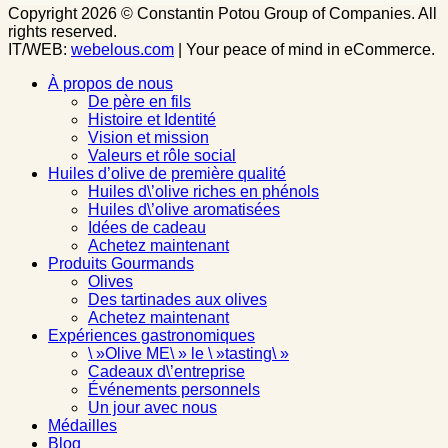
Copyright 2026 © Constantin Potou Group of Companies. All
rights reserved.
IT/WEB:
webelous.com
| Your peace of mind in eCommerce.
À propos de nous
De père en fils
Histoire et Identité
Vision et mission
Valeurs et rôle social
Huiles d’olive de première qualité
Huiles d\’olive riches en phénols
Huiles d\’olive aromatisées
Idées de cadeau
Achetez maintenant
Produits Gourmands
Olives
Des tartinades aux olives
Achetez maintenant
Expériences gastronomiques
\ »Olive ME\ » le \ »tasting\ »
Cadeaux d\’entreprise
Événements personnels
Un jour avec nous
Médailles
Blog