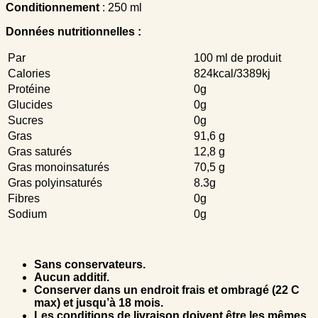
Conditionnement
: 250 ml
Données nutritionnelles :
Par
100 ml de produit
Calories
824kcal/3389kj
Protéine
0g
Glucides
0g
Sucres
0g
Gras
91,6 g
Gras saturés
12,8 g
Gras monoinsaturés
70,5 g
Gras polyinsaturés
8.3g
Fibres
0g
Sodium
0g
Sans conservateurs.
Aucun additif.
Conserver dans un endroit frais et ombragé (22 C
max) et jusqu’à 18 mois.
Les conditions de livraison doivent être les mêmes