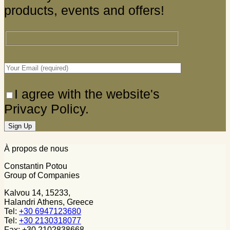
products, events and offers!
I agree with the website's
Privacy Policy.
À propos de nous
Constantin Potou
Group of Companies
Kalvou 14, 15233,
Halandri Athens, Greece
Tel:
+30 6947123680
Tel:
+30 2130318077
Fax: +30 2102838668