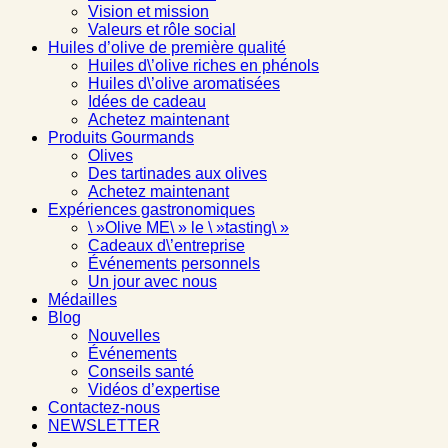
Vision et mission
Valeurs et rôle social
Huiles d’olive de première qualité
Huiles d\’olive riches en phénols
Huiles d\’olive aromatisées
Idées de cadeau
Achetez maintenant
Produits Gourmands
Olives
Des tartinades aux olives
Achetez maintenant
Expériences gastronomiques
\ »Olive ME\ » le \ »tasting\ »
Cadeaux d\’entreprise
Événements personnels
Un jour avec nous
Médailles
Blog
Nouvelles
Événements
Conseils santé
Vidéos d’expertise
Contactez-nous
NEWSLETTER