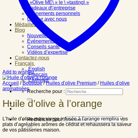
\ »Olive ME\ » le \ »tasting\ »
Cadeaux d\’entreprise
Événements personnels
Un jour avec nous
Médailles
Blog
Nouvelles
Événements
Conseils santé
Vidéos d’expertise
Contactez-nous
Français
English
Add to wishlist
Français
Ελληνικά
Accueil
/
Boutique
/
Huiles d'olive Premium
/
Huiles d'olive
aromatisées
Recherche pour :
Huile d’olive à l’orange
L’huile d’olive extra vierge infusée à l’orange remplira vos
Recherche pour :
plats d’agréables arômes de cédrat et rehaussera la saveur
de vos pâtisseries maison.