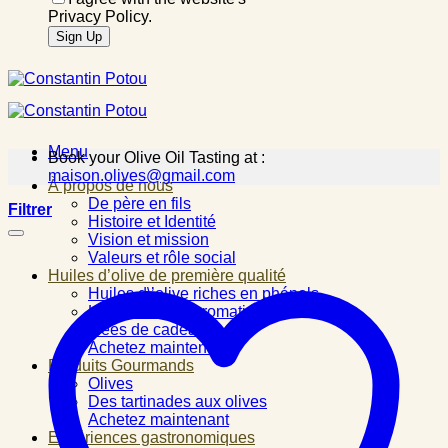
Privacy Policy.
Menu
Book your Olive Oil Tasting at :
maison.olives@gmail.com
À propos de nous
De père en fils
Filtrer
Histoire et Identité
Vision et mission
Valeurs et rôle social
Huiles d’olive de première qualité
Huiles d\’olive riches en phénols
Huiles d\’olive aromatisées
Idées de cadeau
Achetez maintenant
Produits Gourmands
Olives
Des tartinades aux olives
Achetez maintenant
Expériences gastronomiques