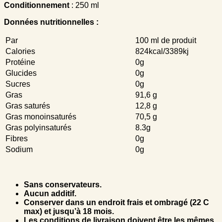
Conditionnement
: 250 ml
Données nutritionnelles :
Par
100 ml de produit
Calories
824kcal/3389kj
Protéine
0g
Glucides
0g
Sucres
0g
Gras
91,6 g
Gras saturés
12,8 g
Gras monoinsaturés
70,5 g
Gras polyinsaturés
8.3g
Fibres
0g
Sodium
0g
Sans conservateurs.
Aucun additif.
Conserver dans un endroit frais et ombragé (22 C
max) et jusqu’à 18 mois.
Les conditions de livraison doivent être les mêmes