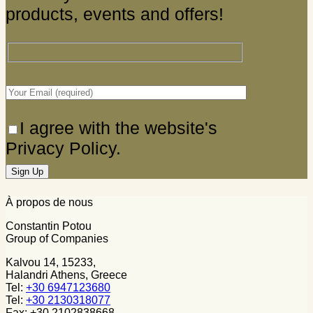
products, events and offers!
I agree with the website's
Privacy Policy.
À propos de nous
Constantin Potou
Group of Companies
Kalvou 14, 15233,
Halandri Athens, Greece
Tel:
+30 6947123680
Tel:
+30 2130318077
Fax: +30 2102838668