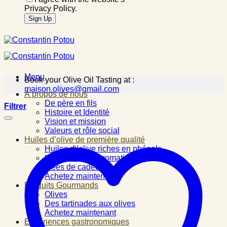
Privacy Policy.
Menu
Book your Olive Oil Tasting at :
maison.olives@gmail.com
À propos de nous
De père en fils
Filtrer
Histoire et Identité
Vision et mission
Valeurs et rôle social
Huiles d’olive de première qualité
Huiles d\’olive riches en phénols
Huiles d\’olive aromatisées
Idées de cadeau
Achetez maintenant
Produits Gourmands
Olives
Des tartinades aux olives
Achetez maintenant
Expériences gastronomiques