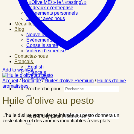
\ »Olive ME\ » le \ »tasting\ »
Cadeaux d\’entreprise
Événements personnels
Un jour avec nous
Médailles
Blog
Nouvelles
Événements
Conseils santé
Vidéos d’expertise
Contactez-nous
Français
English
Add to wishlist
Français
Ελληνικά
Accueil
/
Boutique
/
Huiles d'olive Premium
/
Huiles d'olive
aromatisées
Recherche pour :
Huile d’olive au pesto
L’huile d’olive extra vierge infusée au pesto donnera un
Recherche pour :
zeste italien et des arômes inoubliables à vos plats.