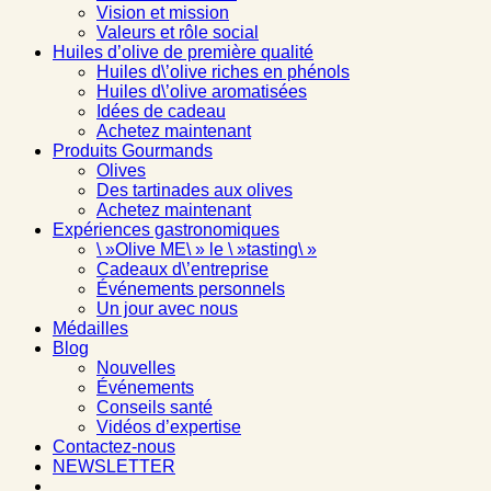
Vision et mission
Valeurs et rôle social
Huiles d’olive de première qualité
Huiles d\’olive riches en phénols
Huiles d\’olive aromatisées
Idées de cadeau
Achetez maintenant
Produits Gourmands
Olives
Des tartinades aux olives
Achetez maintenant
Expériences gastronomiques
\ »Olive ME\ » le \ »tasting\ »
Cadeaux d\’entreprise
Événements personnels
Un jour avec nous
Médailles
Blog
Nouvelles
Événements
Conseils santé
Vidéos d’expertise
Contactez-nous
NEWSLETTER