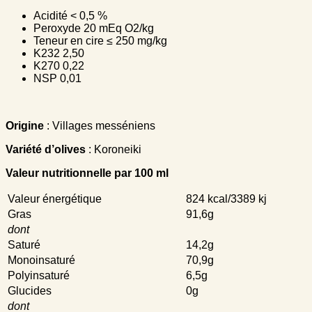
Acidité < 0,5 %
Peroxyde 20 mEq Ο2/kg
Teneur en cire ≤ 250 mg/kg
K232 2,50
K270 0,22
NSP 0,01
Origine
: Villages messéniens
Variété d’olives
: Koroneiki
Valeur nutritionnelle par 100 ml
Valeur énergétique
824 kcal/3389 kj
Gras
91,6g
dont
Saturé
14,2g
Monoinsaturé
70,9g
Polyinsaturé
6,5g
Glucides
0g
dont