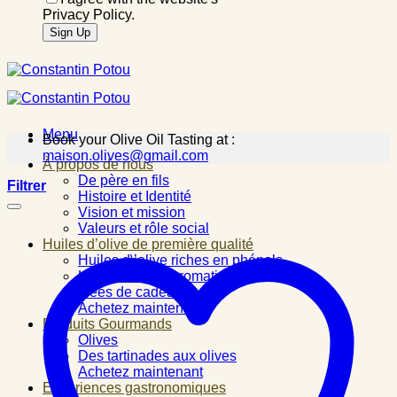
Privacy Policy.
Menu
Book your Olive Oil Tasting at :
maison.olives@gmail.com
À propos de nous
De père en fils
Filtrer
Histoire et Identité
Vision et mission
Valeurs et rôle social
Huiles d’olive de première qualité
Huiles d\’olive riches en phénols
Huiles d\’olive aromatisées
Idées de cadeau
Achetez maintenant
Produits Gourmands
Olives
Des tartinades aux olives
Achetez maintenant
Expériences gastronomiques