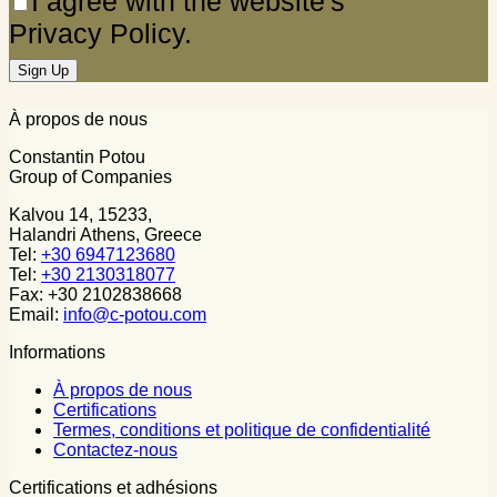
I agree with the website's
Privacy Policy.
À propos de nous
Constantin Potou
Group of Companies
Kalvou 14, 15233,
Halandri Athens, Greece
Tel:
+30 6947123680
Tel:
+30 2130318077
Fax: +30 2102838668
Email:
info@c-potou.com
Informations
À propos de nous
Certifications
Termes, conditions et politique de confidentialité
Contactez-nous
Certifications et adhésions