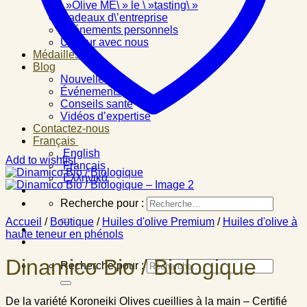
\ »Olive ME\ » le \ »tasting\ »
Cadeaux d\’entreprise
Événements personnels
Un jour avec nous
Médailles
Blog
Nouvelles
Événements
Conseils santé
Vidéos d’expertise
Contactez-nous
Français
English
Add to wishlist
Français
Ελληνικά
Recherche pour :
Accueil
/
Boutique
/
Huiles d'olive Premium
/
Huiles d'olive à
haute teneur en phénols
Dinamico Bio / Biologique
Recherche pour :
De la variété Koroneiki Olives cueillies à la main – Certifié