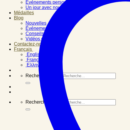
Événements personnels
Un jour avec nous
Médailles
Blog
Nouvelles
Événements
Conseils santé
Vidéos d’expertise
Contactez-nous
Français
English
Français
Ελληνικά
Recherche pour :
Recherche pour :