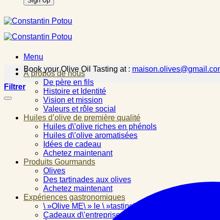
Menu
Book your Olive Oil Tasting at :
maison.olives@gmail.co
À propos de nous
De père en fils
Filtrer
Histoire et Identité
Vision et mission
Valeurs et rôle social
Huiles d’olive de première qualité
Huiles d\’olive riches en phénols
Huiles d\’olive aromatisées
Idées de cadeau
Achetez maintenant
Produits Gourmands
Olives
Des tartinades aux olives
Achetez maintenant
Expériences gastronomiques
\ »Olive ME\ » le \ »tasting\ »
Cadeaux d\’entreprise