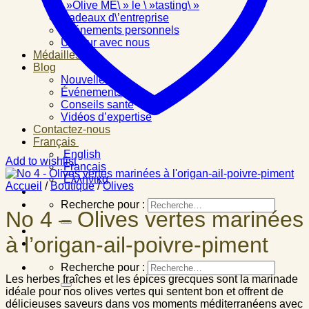
\ »Olive ME\ » le \ »tasting\ »
Cadeaux d\’entreprise
Événements personnels
Un jour avec nous
Médailles
Blog
Nouvelles
Événements
Conseils santé
Vidéos d’expertise
Contactez-nous
Français
English
Add to wishlist
Français
Ελληνικά
Accueil
/
Boutique
/
Olives
Recherche pour :
No 4 – Olives vertes marinées
à l’origan-ail-poivre-piment
Recherche pour :
Les herbes fraîches et les épices grecques sont la marinade
idéale pour nos olives vertes qui sentent bon et offrent de
délicieuses saveurs dans vos moments méditerranéens avec