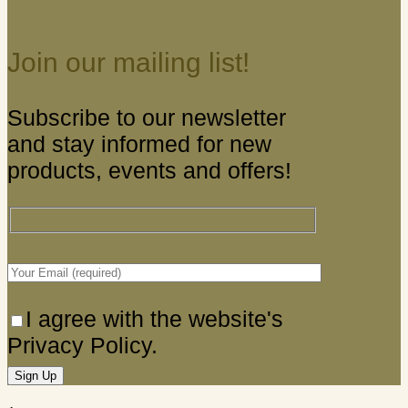
Join our mailing list!
Subscribe to our newsletter
and stay informed for new
products, events and offers!
I agree with the website's
Privacy Policy.