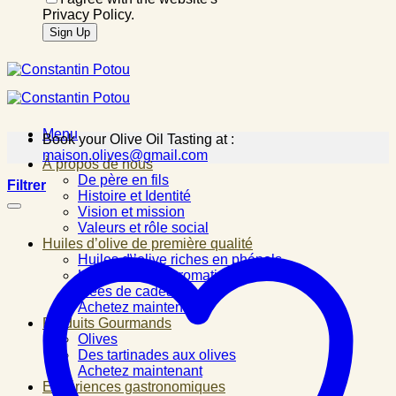
Privacy Policy.
Menu
Book your Olive Oil Tasting at :
maison.olives@gmail.com
À propos de nous
De père en fils
Filtrer
Histoire et Identité
Vision et mission
Valeurs et rôle social
Huiles d’olive de première qualité
Huiles d\’olive riches en phénols
Huiles d\’olive aromatisées
Idées de cadeau
Achetez maintenant
Produits Gourmands
Olives
Des tartinades aux olives
Achetez maintenant
Expériences gastronomiques