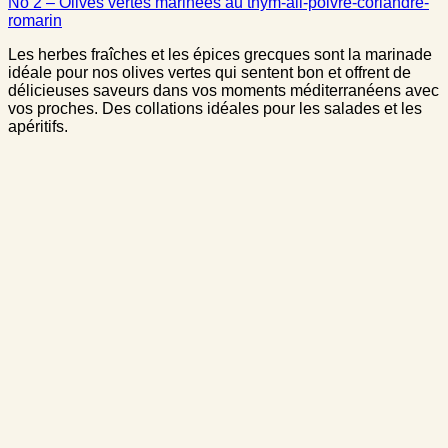
No 2 – Olives vertes marinées au thym-ail-poivre-coriandre-
romarin
Les herbes fraîches et les épices grecques sont la marinade
idéale pour nos olives vertes qui sentent bon et offrent de
délicieuses saveurs dans vos moments méditerranéens avec
vos proches. Des collations idéales pour les salades et les
apéritifs.