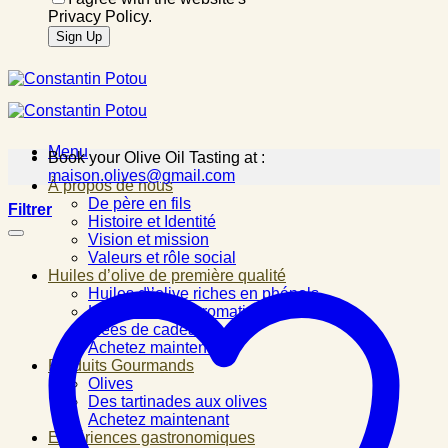
Privacy Policy.
Menu
Book your Olive Oil Tasting at :
maison.olives@gmail.com
À propos de nous
De père en fils
Filtrer
Histoire et Identité
Vision et mission
Valeurs et rôle social
Huiles d’olive de première qualité
Huiles d\’olive riches en phénols
Huiles d\’olive aromatisées
Idées de cadeau
Achetez maintenant
Produits Gourmands
Olives
Des tartinades aux olives
Achetez maintenant
Expériences gastronomiques