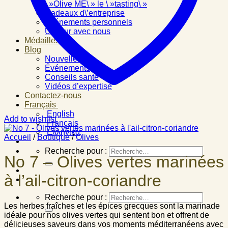
\ »Olive ME\ » le \ »tasting\ »
Cadeaux d\’entreprise
Événements personnels
Un jour avec nous
Médailles
Blog
Nouvelles
Événements
Conseils santé
Vidéos d’expertise
Contactez-nous
Français
English
Add to wishlist
Français
Ελληνικά
Accueil
/
Boutique
/
Olives
Recherche pour :
No 7 – Olives vertes marinées
à l’ail-citron-coriandre
Recherche pour :
Les herbes fraîches et les épices grecques sont la marinade
idéale pour nos olives vertes qui sentent bon et offrent de
délicieuses saveurs dans vos moments méditerranéens avec