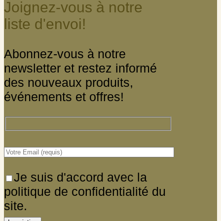
Joignez-vous à notre
liste d'envoi!
Abonnez-vous à notre
newsletter et restez informé
des nouveaux produits,
événements et offres!
Je suis d'accord avec la
politique de confidentialité du
site.