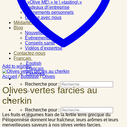
\ »Olive ME\ » le \ »tasting\ »
Cadeaux d\’entreprise
Événements personnels
Un jour avec nous
Médailles
Blog
Nouvelles
Événements
Conseils santé
Vidéos d’expertise
Contactez-nous
Français
English
Add to wishlist
Français
Ελληνικά
Accueil
/
Boutique
/
Olives
Recherche pour :
Olives vertes farcies au
cherkin
Recherche pour :
Les fruits et légumes frais de la fertile terre grecque du
Péloponnèse donnent leur fraîcheur, leurs arômes et leurs
merveilleuses saveurs à nos olives vertes farcies.