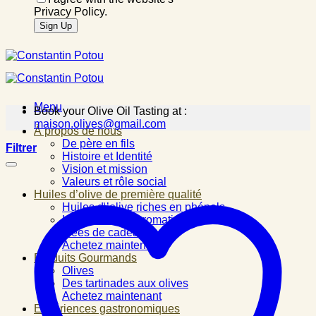
Privacy Policy.
Menu
Book your Olive Oil Tasting at :
maison.olives@gmail.com
À propos de nous
De père en fils
Filtrer
Histoire et Identité
Vision et mission
Valeurs et rôle social
Huiles d’olive de première qualité
Huiles d\’olive riches en phénols
Huiles d\’olive aromatisées
Idées de cadeau
Achetez maintenant
Produits Gourmands
Olives
Des tartinades aux olives
Achetez maintenant
Expériences gastronomiques