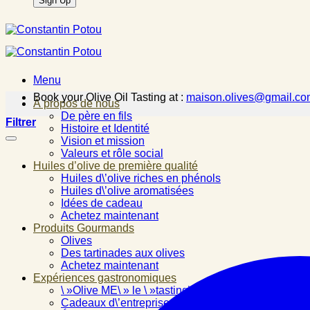
Menu
Book your Olive Oil Tasting at :
maison.olives@gmail.co
À propos de nous
De père en fils
Filtrer
Histoire et Identité
Vision et mission
Valeurs et rôle social
Huiles d’olive de première qualité
Huiles d\’olive riches en phénols
Huiles d\’olive aromatisées
Idées de cadeau
Achetez maintenant
Produits Gourmands
Olives
Des tartinades aux olives
Achetez maintenant
Expériences gastronomiques
\ »Olive ME\ » le \ »tasting\ »
Cadeaux d\’entreprise