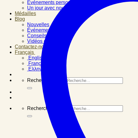
Événements personnels
Un jour avec nous
Médailles
Blog
Nouvelles
Événements
Conseils santé
Vidéos d’expertise
Contactez-nous
Français
English
Français
Ελληνικά
Recherche pour :
Recherche pour :