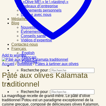
\ »Olive ME\ » le \ »tasting\ »
Cadeaux d\’entreprise
Événements personnels
Un jour avec nous
Médailles
Blog
Nouvelles
Événements
Conseils santé
Vidéos d’expertise
Contactez-nous
Français
English
Add to wishlist
Français
Ελληνικά
Accueil
/
Boutique
/
Pâtes à tartiner aux olives
Recherche pour :
Pâté aux olives Kalamata
traditionnel
Recherche pour :
La magnifique recette de grand-mère. Le pâté d’olive
traditionnel Potou est un paradigme exceptionnel de la
cuisine grecque, composé de délicieuses olives Kalamon,