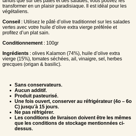
tandis que sur des pâtes et des salades, vous pouvez les
transformer en un plaisir paradisiaque. Il est idéal pour les
végétaliens.
Conseil
: Utilisez le pâté d’olive traditionnel sur les salades
vertes avec votre huile d’olive extra vierge préférée et
profitez d’un plat sain.
Conditionnement
: 100gr
Ingrédients
: olives Kalamon (74%), huile d’olive extra
vierge (15%), tomates séchées, ail, vinaigre, sel, herbes
grecques (origan & basilic).
Sans conservateurs.
Aucun additif.
Produit pasteurisé.
Une fois ouvert, conserver au réfrigérateur (4
ο
– 6
ο
C) jusqu’à 15 jours.
Ne pas réfrigérer.
Les conditions de livraison doivent être les mêmes
que les conditions de stockage mentionnées ci-
dessus.