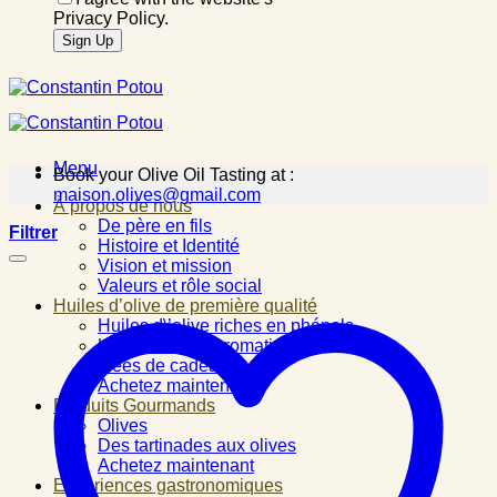
Privacy Policy.
Menu
Book your Olive Oil Tasting at :
maison.olives@gmail.com
À propos de nous
De père en fils
Filtrer
Histoire et Identité
Vision et mission
Valeurs et rôle social
Huiles d’olive de première qualité
Huiles d\’olive riches en phénols
Huiles d\’olive aromatisées
Idées de cadeau
Achetez maintenant
Produits Gourmands
Olives
Des tartinades aux olives
Achetez maintenant
Expériences gastronomiques