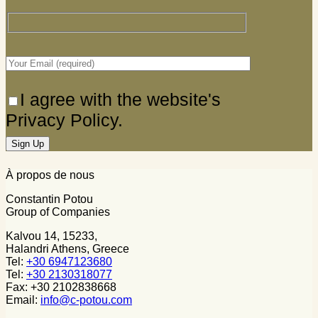
I agree with the website's
Privacy Policy.
À propos de nous
Constantin Potou
Group of Companies
Kalvou 14, 15233,
Halandri Athens, Greece
Tel:
+30 6947123680
Tel:
+30 2130318077
Fax: +30 2102838668
Email:
info@c-potou.com