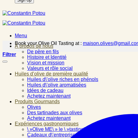
Menu
Book your Olive Oil Tasting at :
maison.olives@gmail.co
À propos de nous
De père en fils
Filtrer
Histoire et Identité
Vision et mission
Valeurs et rôle social
Huiles d’olive de première qualité
Huiles d\’olive riches en phénols
Huiles d\’olive aromatisées
Idées de cadeau
Achetez maintenant
Produits Gourmands
Olives
Des tartinades aux olives
Achetez maintenant
Expériences gastronomiques
\ »Olive ME\ » le \ »tasting\ »
Cadeaux d\’entreprise