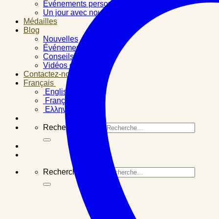
Événements personnels
Un jour avec nous
Médailles
Blog
Nouvelles
Événements
Conseils santé
Vidéos d’expertise
Contactez-nous
Français
English
Français
Ελληνικά
Recherche pour :
Recherche pour :