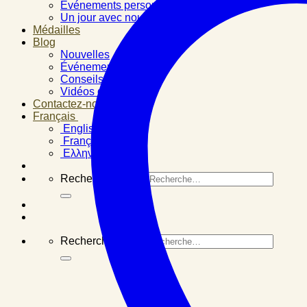
Événements personnels
Un jour avec nous
Médailles
Blog
Nouvelles
Événements
Conseils santé
Vidéos d’expertise
Contactez-nous
Français
English
Français
Ελληνικά
Recherche pour :
Recherche pour :