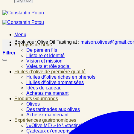
Menu
Book your Olive Oil Tasting at :
maison.olives@gmail.co
À propos de nous
De père en fils
Filtrer
Histoire et Identité
Vision et mission
Valeurs et rôle social
Huiles d’olive de première qualité
Huiles d\’olive riches en phénols
Huiles d\’olive aromatisées
Idées de cadeau
Achetez maintenant
Produits Gourmands
Olives
Des tartinades aux olives
Achetez maintenant
Expériences gastronomiques
\ »Olive ME\ » le \ »tasting\ »
Cadeaux d\’entreprise