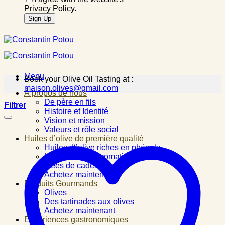
Privacy Policy.
Menu
Book your Olive Oil Tasting at :
maison.olives@gmail.com
À propos de nous
De père en fils
Filtrer
Histoire et Identité
Vision et mission
Valeurs et rôle social
Huiles d’olive de première qualité
Huiles d\’olive riches en phénols
Huiles d\’olive aromatisées
Idées de cadeau
Achetez maintenant
Produits Gourmands
Olives
Des tartinades aux olives
Achetez maintenant
Expériences gastronomiques