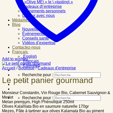
\ »Olive ME\ » le \ »tasting\ »
Cadeaux d\’entreprise
Événements personnels
Un jour avec nous
Médailles
Blog
Nouvelles
Événements
Conseils santé
Vidéos d’expertise
Contactez-nous
Français
English
Add to wishlist
Français
Ελληνικά
Accueil
/
Boutique
/
Cadeaux d'entreprise
Recherche pour :
Le petit panier gourmand
Monsieur Constantin, Vin Rouge Bio, Cabernet Sauvignon &
Merlot
Recherche pour :
Melan premium, High Phénolique 250ml
Olives Kalamata Bio en saumure naturelle 170gr
Mezes, Pâte à tartiner aux olives Kalamata Bio au piment