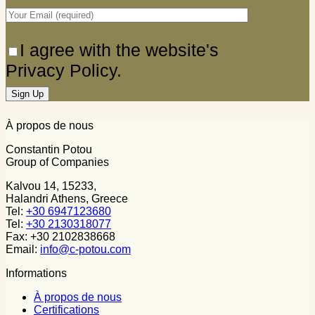
I agree with the website's
Privacy Policy.
À propos de nous
Constantin Potou
Group of Companies
Kalvou 14, 15233,
Halandri Athens, Greece
Tel:
+30 6947123680
Tel:
+30 2130318077
Fax: +30 2102838668
Email:
info@c-potou.com
Informations
À propos de nous
Certifications