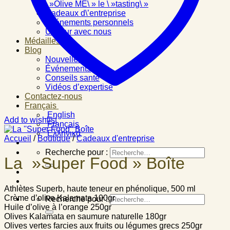
\ »Olive ME\ » le \ »tasting\ »
Cadeaux d\’entreprise
Événements personnels
Un jour avec nous
Médailles
Blog
Nouvelles
Événements
Conseils santé
Vidéos d’expertise
Contactez-nous
Français
English
Add to wishlist
Français
Ελληνικά
Accueil
/
Boutique
/
Cadeaux d'entreprise
Recherche pour :
La »Super Food » Boîte
Athlètes Superb, haute teneur en phénolique, 500 ml
Crème d’olive Kalamata 100gr
Recherche pour :
Huile d’olive à l’orange 250gr
Olives Kalamata en saumure naturelle 180gr
Olives vertes farcies aux fruits ou légumes grecs 250gr