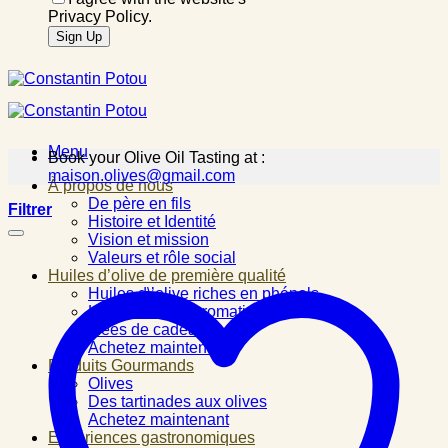
Privacy Policy.
Menu
Book your Olive Oil Tasting at :
maison.olives@gmail.com
À propos de nous
De père en fils
Filtrer
Histoire et Identité
Vision et mission
Valeurs et rôle social
Huiles d’olive de première qualité
Huiles d\’olive riches en phénols
Huiles d\’olive aromatisées
Idées de cadeau
Achetez maintenant
Produits Gourmands
Olives
Des tartinades aux olives
Achetez maintenant
Expériences gastronomiques