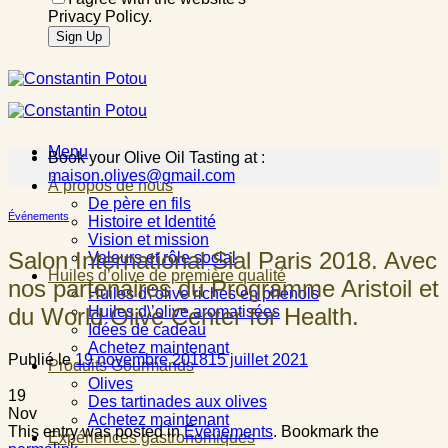
Privacy Policy.
Menu
Book your Olive Oil Tasting at :
maison.olives@gmail.com
À propos de nous
De père en fils
Événements
Histoire et Identité
Vision et mission
Salon International Sial Paris 2018. Avec
Valeurs et rôle social
Huiles d’olive de première qualité
nos partenaires du Programme Aristoil et
Huiles d\’olive riches en phénols
du World Olive Center for Health.
Huiles d\’olive aromatisées
Idées de cadeau
Achetez maintenant
Publié le
19 novembre 2018
15 juillet 2021
Produits Gourmands
Olives
19
Des tartinades aux olives
Nov
Achetez maintenant
This entry was posted in
Événements
. Bookmark the
Expériences gastronomiques