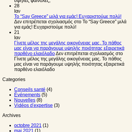
υψηλές φαινόλες;
28
Ιαν
Το “Say Greece” μιλά για εμάς! Ευχαριστούμε πολύ!
Δεν επιτρέπεται σχολιασμός
στο Το “Say Greece” μιλά
για εμάς! Ευχαριστούμε πολύ!
21
Ιαν
Γίνετε μέλος της μεγάλης οικογένειας μας. Το πάθος
μας είναι να παράγουμε υψηλής ποιότητας εξαιρετικά
παρθένο ελαιόλαδο
Δεν επιτρέπεται σχολιασμός
στο
Γίνετε μέλος της μεγάλης οικογένειας μας. Το πάθος
μας είναι να παράγουμε υψηλής ποιότητας εξαιρετικά
παρθένο ελαιόλαδο
Categories
Conseils santé
(4)
Événements
(5)
Nouvelles
(8)
Vidéos d'expertise
(3)
Archives
octobre 2021
(1)
mai 2021
(1)