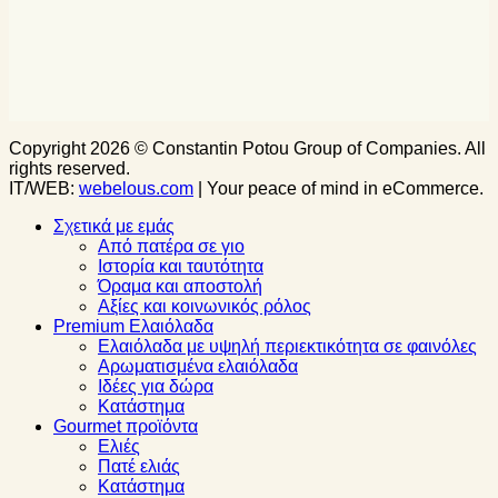
Copyright 2026 © Constantin Potou Group of Companies. All
rights reserved.
IT/WEB:
webelous.com
| Your peace of mind in eCommerce.
Σχετικά με εμάς
Από πατέρα σε γιο
Ιστορία και ταυτότητα
Όραμα και αποστολή
Αξίες και κοινωνικός ρόλος
Premium Ελαιόλαδα
Ελαιόλαδα με υψηλή περιεκτικότητα σε φαινόλες
Αρωματισμένα ελαιόλαδα
Ιδέες για δώρα
Κατάστημα
Gourmet προϊόντα
Ελιές
Πατέ ελιάς
Κατάστημα