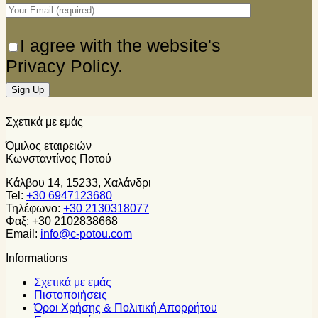
I agree with the website's
Privacy Policy.
Σχετικά με εμάς
Όμιλος εταιρειών
Κωνσταντίνος Ποτού
Κάλβου 14, 15233, Χαλάνδρι
Tel:
+30 6947123680
Τηλέφωνο:
+30 2130318077
Φαξ: +30 2102838668
Email:
info@c-potou.com
Informations
Σχετικά με εμάς
Πιστοποιήσεις
Όροι Χρήσης & Πολιτική Απορρήτου