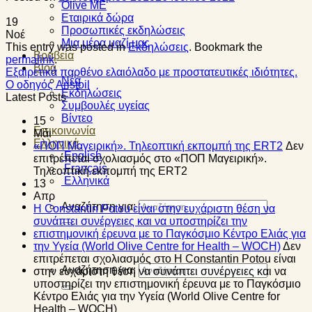
Olive ME
Εταιρικά δώρα
19
Προσωπικές εκδηλώσεις
Νοέ
Μια μέρα μαζί μας
This entry was posted in
Εκδηλώσεις
. Bookmark the
Βραβεία
permalink
.
Blog
Εξαιρετικά παρθένο ελαιόλαδο με προστατευτικές ιδιότητες.
Νέα
Ο οδηγός Aristoil
Εκδηλώσεις
Latest Posts
Συμβουλές υγείας
Βίντεο
15
Επικοινωνία
Μάι
Ελληνικά
«ΠΟΠ Μαγειρική». Τηλεοπτική εκπομπή της ERT2
Δεν
English
επιτρέπεται σχολιασμός
στο «ΠΟΠ Μαγειρική».
Français
Τηλεοπτική εκπομπή της ERT2
Ελληνικά
13
Απρ
Αναζήτηση για:
Η Constantin Potou είναι στην ευχάριστη θέση να
συνάπτει συνέργειες και να υποστηρίζει την
επιστημονική έρευνα με το Παγκόσμιο Κέντρο Ελιάς για
την Υγεία (World Olive Centre for Health – WOCH)
Δεν
επιτρέπεται σχολιασμός
στο Η Constantin Potou είναι
Αναζήτηση για:
στην ευχάριστη θέση να συνάπτει συνέργειες και να
υποστηρίζει την επιστημονική έρευνα με το Παγκόσμιο
Κέντρο Ελιάς για την Υγεία (World Olive Centre for
Health – WOCH)