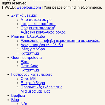
rights reserved.
IT/WEB:
webelous.com
| Your peace of mind in eCommerce.
Σχετικά με εμάς
Από πατέρα σε γιο
Ιστορία και ταυτότητα
Όραμα και αποστολή
Αξίες και κοινωνικός ρόλος
Premium Ελαιόλαδα
Ελαιόλαδα με υψηλή περιεκτικότητα σε φαινόλες
Αρωματισμένα ελαιόλαδα
Ιδέες για δώρα
Κατάστημα
Gourmet προϊόντα
Ελιές
Πατέ ελιάς
Κατάστημα
Γαστρονομικές εμπειρίες
Olive ME
Εταιρικά δώρα
Προσωπικές εκδηλώσεις
Μια μέρα μαζί μας
Βραβεία
Blog
Νέα