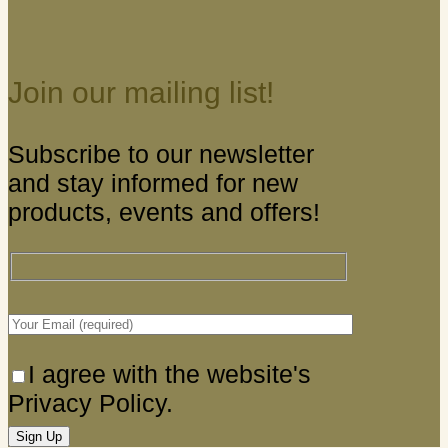
Join our mailing list!
Subscribe to our newsletter
and stay informed for new
products, events and offers!
I agree with the website's
Privacy Policy.