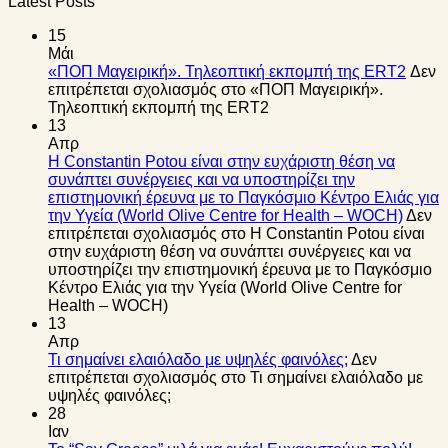
Latest Posts
15
Μάι
«ΠΟΠ Μαγειρική». Τηλεοπτική εκπομπή της ERT2
Δεν
επιτρέπεται σχολιασμός
στο «ΠΟΠ Μαγειρική».
Τηλεοπτική εκπομπή της ERT2
13
Απρ
Η Constantin Potou είναι στην ευχάριστη θέση να
συνάπτει συνέργειες και να υποστηρίζει την
επιστημονική έρευνα με το Παγκόσμιο Κέντρο Ελιάς για
την Υγεία (World Olive Centre for Health – WOCH)
Δεν
επιτρέπεται σχολιασμός
στο Η Constantin Potou είναι
στην ευχάριστη θέση να συνάπτει συνέργειες και να
υποστηρίζει την επιστημονική έρευνα με το Παγκόσμιο
Κέντρο Ελιάς για την Υγεία (World Olive Centre for
Health – WOCH)
13
Απρ
Τι σημαίνει ελαιόλαδο με υψηλές φαινόλες;
Δεν
επιτρέπεται σχολιασμός
στο Τι σημαίνει ελαιόλαδο με
υψηλές φαινόλες;
28
Ιαν