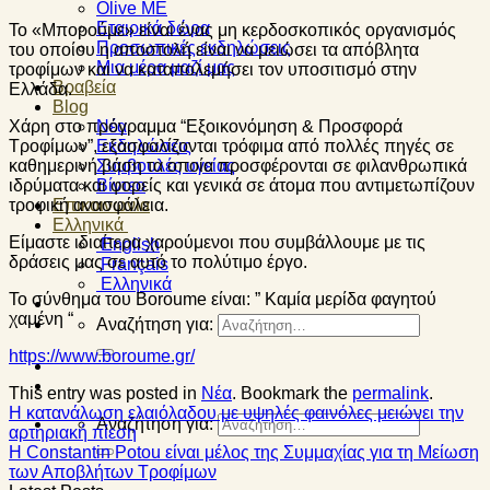
Olive ME
Εταιρικά δώρα
Το «Μπορούμε» είναι ένας μη κερδοσκοπικός οργανισμός
Προσωπικές εκδηλώσεις
του οποίου η αποστολή είναι να μειώσει τα απόβλητα
Μια μέρα μαζί μας
τροφίμων και να καταπολεμήσει τον υποσιτισμό στην
Βραβεία
Ελλάδα.
Blog
Χάρη στο πρόγραμμα “Εξοικονόμηση & Προσφορά
Νέα
Τροφίμων”, εξασφαλίζονται τρόφιμα από πολλές πηγές σε
Εκδηλώσεις
καθημερινή βάση τα οποία προσφέρονται σε φιλανθρωπικά
Συμβουλές υγείας
ιδρύματα και φορείς και γενικά σε άτομα που αντιμετωπίζουν
Βίντεο
τροφική ανασφάλεια.
Επικοινωνία
Ελληνικά
Είμαστε ιδιαίτερα χαρούμενοι που συμβάλλουμε με τις
English
δράσεις μας σε αυτό το πολύτιμο έργο.
Français
Ελληνικά
Το σύνθημα του Boroume είναι: ” Καμία μερίδα φαγητού
χαμένη “
Αναζήτηση για:
https://www.boroume.gr/
This entry was posted in
Νέα
. Bookmark the
permalink
.
Η κατανάλωση ελαιόλαδου με υψηλές φαινόλες μειώνει την
Αναζήτηση για:
αρτηριακή πίεση
H Constantin Potou είναι μέλος της Συμμαχίας για τη Μείωση
των Αποβλήτων Τροφίμων