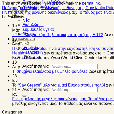
Προσωπικές εκδηλώσεις
This entry was posted in
Νέα
. Bookmark the
permalink
.
Μια μέρα μαζί μας
Πρόγραμμα εταιρικής κοινωνικής ευθύνης της Constantin Po
Βραβεία
Γίνετε μέλος της μεγάλης οικογένειας μας. Το πάθος μας είνα
Blog
Latest Posts
Νέα
Εκδηλώσεις
15
Συμβουλές υγείας
Μάι
Βίντεο
«ΠΟΠ Μαγειρική». Τηλεοπτική εκπομπή της ERT2
Δεν 
Επικοινωνία
13
Ελληνικά
Απρ
English
Η Constantin Potou είναι στην ευχάριστη θέση να συνάπτ
Français
Health – WOCH)
Δεν επιτρέπεται σχολιασμός
στο Η Cons
Ελληνικά
Κέντρο Ελιάς για την Υγεία (World Olive Centre for Hea
13
Αναζήτηση για:
Απρ
Τι σημαίνει ελαιόλαδο με υψηλές φαινόλες;
Δεν επιτρέπε
28
Ιαν
Το “Say Greece” μιλά για εμάς! Ευχαριστούμε πολύ!
Δεν 
Αναζήτηση για:
21
Ιαν
Γίνετε μέλος της μεγάλης οικογένειας μας. Το πάθος μα
μεγάλης οικογένειας μας. Το πάθος μας είναι να παράγο
Categories