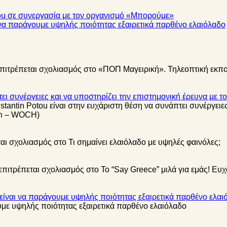
tou σε συνεργασία με τον οργανισμό «Μπορούμε»
ι να παράγουμε υψηλής ποιότητας εξαιρετικά παρθένο ελαιόλαδο
επιτρέπεται σχολιασμός
στο «ΠΟΠ Μαγειρική». Τηλεοπτική εκπ
ει συνέργειες και να υποστηρίζει την επιστημονική έρευνα με το
tantin Potou είναι στην ευχάριστη θέση να συνάπτει συνέργειες
lth – WOCH)
ται σχολιασμός
στο Τι σημαίνει ελαιόλαδο με υψηλές φαινόλες;
επιτρέπεται σχολιασμός
στο Το “Say Greece” μιλά για εμάς! Ευ
ς είναι να παράγουμε υψηλής ποιότητας εξαιρετικά παρθένο ελαι
υμε υψηλής ποιότητας εξαιρετικά παρθένο ελαιόλαδο