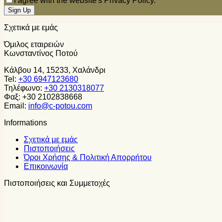
I agree with the website's Privacy Policy.
Σχετικά με εμάς
Όμιλος εταιρειών
Κωνσταντίνος Ποτού
Κάλβου 14, 15233, Χαλάνδρι
Tel:
+30 6947123680
Τηλέφωνο:
+30 2130318077
Φαξ: +30 2102838668
Email:
info@c-potou.com
Informations
Σχετικά με εμάς
Πιστοποιήσεις
Όροι Χρήσης & Πολιτική Απορρήτου
Επικοινωνία
Πιστοποιήσεις και Συμμετοχές