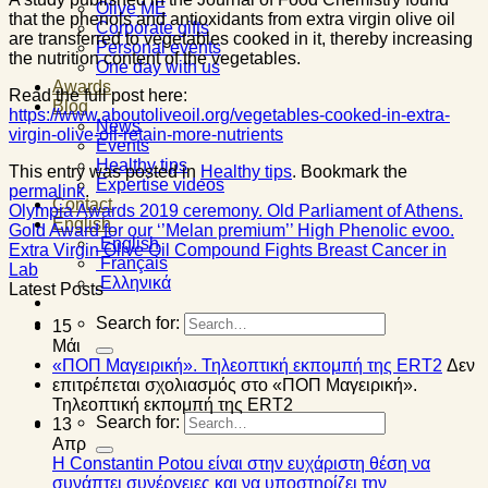
Olive ME
that the phenols and antioxidants from extra virgin olive oil
Corporate gifts
are transferred to vegetables cooked in it, thereby increasing
Personal events
the nutrition content of the vegetables.
One day with us
Awards
Read the full post here:
Blog
https://www.aboutoliveoil.org/vegetables-cooked-in-extra-
News
virgin-olive-oil-retain-more-nutrients
Events
Healthy tips
This entry was posted in
Healthy tips
. Bookmark the
Expertise videos
permalink
.
Contact
Olympia Awards 2019 ceremony. Old Parliament of Athens.
English
Gold Award for our ‘’Melan premium’’ High Phenolic evoo.
English
Extra Virgin Olive Oil Compound Fights Breast Cancer in
Français
Lab
Ελληνικά
Latest Posts
Search for:
15
Μάι
«ΠΟΠ Μαγειρική». Τηλεοπτική εκπομπή της ERT2
Δεν
επιτρέπεται σχολιασμός
στο «ΠΟΠ Μαγειρική».
Τηλεοπτική εκπομπή της ERT2
Search for:
13
Απρ
Η Constantin Potou είναι στην ευχάριστη θέση να
συνάπτει συνέργειες και να υποστηρίζει την