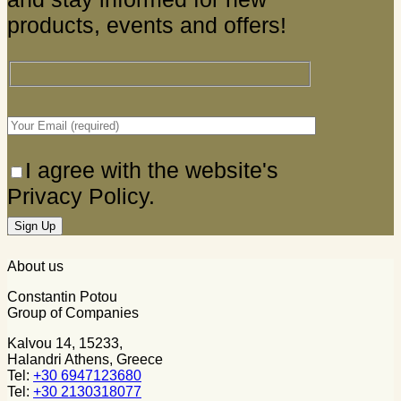
products, events and offers!
I agree with the website's
Privacy Policy.
About us
Constantin Potou
Group of Companies
Kalvou 14, 15233,
Halandri Athens, Greece
Tel:
+30 6947123680
Tel:
+30 2130318077