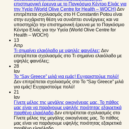
επιστημονική έρευνα με το Παγκόσμιο Κέντρο Ελιάς για
την Υγεία (World Olive Centre for Health – WOCH)
Δεν
επιτρέπεται σχολιασμός
στο Η Constantin Potou είναι
στην ευχάριστη θέση να συνάπτει συνέργειες και να
υποστηρίζει την επιστημονική έρευνα με το Παγκόσμιο
Κέντρο Ελιάς για την Υγεία (World Olive Centre for
Health – WOCH)
13
Απρ
Τι σημαίνει ελαιόλαδο με υψηλές φαινόλες;
Δεν
επιτρέπεται σχολιασμός
στο Τι σημαίνει ελαιόλαδο με
υψηλές φαινόλες;
28
Ιαν
Το “Say Greece” μιλά για εμάς! Ευχαριστούμε πολύ!
Δεν επιτρέπεται σχολιασμός
στο Το “Say Greece” μιλά
για εμάς! Ευχαριστούμε πολύ!
21
Ιαν
Γίνετε μέλος της μεγάλης οικογένειας μας. Το πάθος
μας είναι να παράγουμε υψηλής ποιότητας εξαιρετικά
παρθένο ελαιόλαδο
Δεν επιτρέπεται σχολιασμός
στο
Γίνετε μέλος της μεγάλης οικογένειας μας. Το πάθος
μας είναι να παράγουμε υψηλής ποιότητας εξαιρετικά
παρθένο ελαιόλαδο