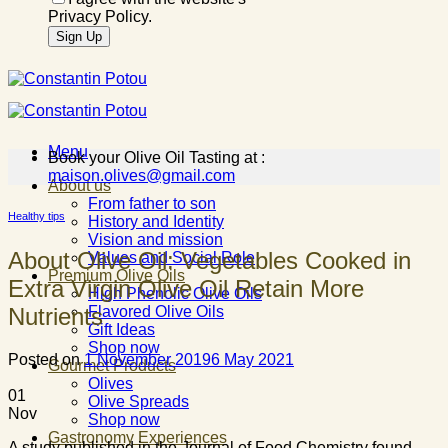
Privacy Policy.
Menu
Book your Olive Oil Tasting at :
maison.olives@gmail.com
About us
From father to son
Healthy tips
History and Identity
Vision and mission
About Olive Oil: Vegetables Cooked in
Values and Social Role
Premium Olive Oils
Extra Virgin Olive Oil Retain More
High Phenolic Olive Oils
Nutrients
Flavored Olive Oils
Gift Ideas
Shop now
Posted on
1 November 2019
6 May 2021
Gourmet Products
Olives
01
Olive Spreads
Nov
Shop now
Gastronomy Experiences
A study published in the Journal of Food Chemistry found