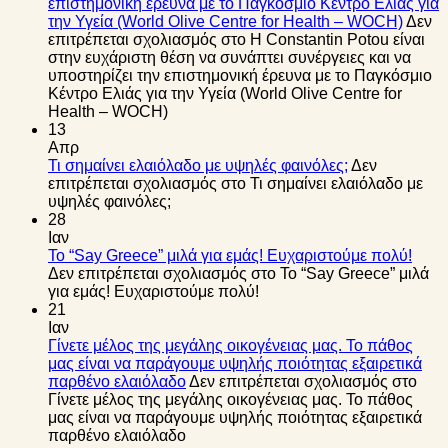
επιστημονική έρευνα με το Παγκόσμιο Κέντρο Ελιάς για
την Υγεία (World Olive Centre for Health – WOCH)
Δεν
επιτρέπεται σχολιασμός
στο Η Constantin Potou είναι
στην ευχάριστη θέση να συνάπτει συνέργειες και να
υποστηρίζει την επιστημονική έρευνα με το Παγκόσμιο
Κέντρο Ελιάς για την Υγεία (World Olive Centre for
Health – WOCH)
13
Απρ
Τι σημαίνει ελαιόλαδο με υψηλές φαινόλες;
Δεν
επιτρέπεται σχολιασμός
στο Τι σημαίνει ελαιόλαδο με
υψηλές φαινόλες;
28
Ιαν
Το “Say Greece” μιλά για εμάς! Ευχαριστούμε πολύ!
Δεν επιτρέπεται σχολιασμός
στο Το “Say Greece” μιλά
για εμάς! Ευχαριστούμε πολύ!
21
Ιαν
Γίνετε μέλος της μεγάλης οικογένειας μας. Το πάθος
μας είναι να παράγουμε υψηλής ποιότητας εξαιρετικά
παρθένο ελαιόλαδο
Δεν επιτρέπεται σχολιασμός
στο
Γίνετε μέλος της μεγάλης οικογένειας μας. Το πάθος
μας είναι να παράγουμε υψηλής ποιότητας εξαιρετικά
παρθένο ελαιόλαδο