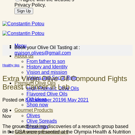
Privacy Policy.
Menu
Book your Olive Oil Tasting at :
maison.olives@gmail.com
About us
From father to son
Healthy tips
History and Identity
Vision and mission
Extra Virgin Olive Oil Compound Fights
Values and Social Role
Premium Olive Oils
Breast Cancer in Lab
High Phenolic Olive Oils
Flavored Olive Oils
Gift Ideas
Posted on
8 November 2019
6 May 2021
Shop now
Gourmet Products
08
Olives
Nov
Olive Spreads
The groundbreaking discoveries of a research group based
Shop now
in the USA were presented at the Olympia Health & Nutrition
Gastronomy Experiences