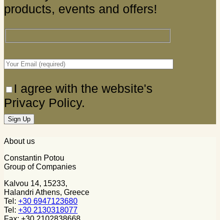
products, events and offers!
I agree with the website's
Privacy Policy.
About us
Constantin Potou
Group of Companies
Kalvou 14, 15233,
Halandri Athens, Greece
Tel:
+30 6947123680
Tel:
+30 2130318077
Fax: +30 2102838668