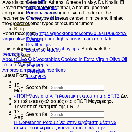
Awards conference in Athens, Greece in May. Dr. Khalid El
Olive ME
Sayed revealed that oleocanthal, a natural phenolic
Corporate gifts
compound found in extra virgin olive oil, reduced the
Personal events
recurrence of one type of breast cancer in mice and limited
One day with us
the growth of other types of recurrent tumors.
Awards
Blog
Read more here:
https://greekreporter.com/2019/11/08/extra-
News
virgin-olive-oil-compound-fights-breast-cancer-in-lab
Events
Healthy tips
This entry was posted in
Healthy tips
. Bookmark the
Expertise videos
permalink
.
Contact
About Olive Oil: Vegetables Cooked in Extra Virgin Olive Oil
English
Retain More Nutrients
English
Ambrosia magazine insertions
Français
Latest Posts
Ελληνικά
15
Search for:
Μάι
«ΠΟΠ Μαγειρική». Τηλεοπτική εκπομπή της ERT2
Δεν
επιτρέπεται σχολιασμός
στο «ΠΟΠ Μαγειρική».
Τηλεοπτική εκπομπή της ERT2
13
Search for:
Απρ
Η Constantin Potou είναι στην ευχάριστη θέση να
συνάπτει συνέργειες και να υποστηρίζει την