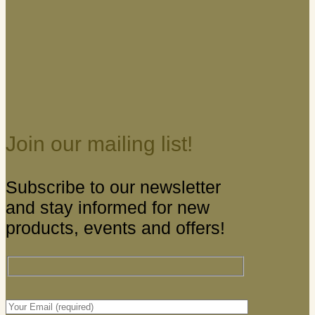
Join our mailing list!
Subscribe to our newsletter
and stay informed for new
products, events and offers!