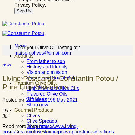
Privacy Policy.
Menu
Book your Olive Oil Tasting at :
maison.olives@gmail.com
About us
From father to son
News
History and Identity
Vision and mission
Living Postcards: Constantin Potou /
Values and Social Role
Premium Olive Oils
Pure Fine Selections
High Phenolic Olive Oils
Flavored Olive Oils
Gift Ideas
Posted on
15 July 2019
6 May 2021
Shop now
Gourmet Products
15
Olives
Jul
Olive Spreads
Read more here:
https://www.living-
Shop now
postcards.com/constantin-potou-pure-fine-selections
Gastronomy Experiences