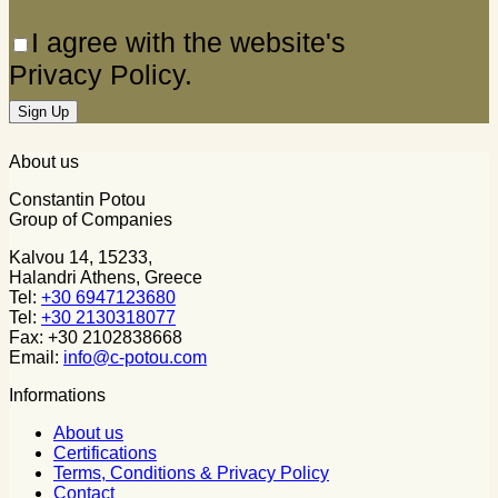
I agree with the website's
Privacy Policy.
About us
Constantin Potou
Group of Companies
Kalvou 14, 15233,
Halandri Athens, Greece
Tel:
+30 6947123680
Tel:
+30 2130318077
Fax: +30 2102838668
Email:
info@c-potou.com
Informations
About us
Certifications
Terms, Conditions & Privacy Policy
Contact