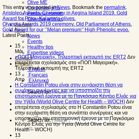
Olive ME
This entry was posted in
News
. Bookmark the
permalink
.
Corporate gifts
Aristoleo Awards. Ceremony in Aegina Island 2019. Gold
Personal events
Award for Potou Kalamata olives.
One day with us
Olympia Awards 2019 ceremony. Old Parliament of Athens.
Awards
Gold Award for our ‘’Melan premium’’ High Phenolic evoo.
Blog
Latest Posts
News
Events
15
Healthy tips
Μάι
Expertise videos
«ΠΟΠ Μαγειρική». Τηλεοπτική εκπομπή της ERT2
Δεν
Contact
επιτρέπεται σχολιασμός
στο «ΠΟΠ Μαγειρική».
English
Τηλεοπτική εκπομπή της ERT2
English
13
Français
Απρ
Ελληνικά
Η Constantin Potou είναι στην ευχάριστη θέση να
συνάπτει συνέργειες και να υποστηρίζει την
Search for:
επιστημονική έρευνα με το Παγκόσμιο Κέντρο Ελιάς για
την Υγεία (World Olive Centre for Health – WOCH)
Δεν
επιτρέπεται σχολιασμός
στο Η Constantin Potou είναι
στην ευχάριστη θέση να συνάπτει συνέργειες και να
υποστηρίζει την επιστημονική έρευνα με το Παγκόσμιο
Search for:
Κέντρο Ελιάς για την Υγεία (World Olive Centre for
Health – WOCH)
13